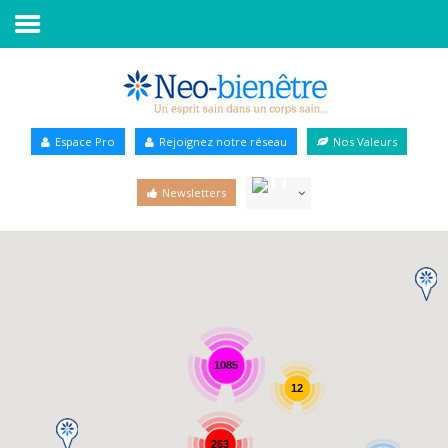
Accueil
Annuaire Bien-être
Espace Pro
Rejoignez notre réseau
Nos Valeurs
Agenda
Newsletters
Services Pro
Services particulier
Blog
1085
12
263