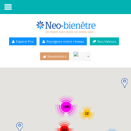
Accueil
Annuaire Bien-être
Espace Pro
Rejoignez notre réseau
Nos Valeurs
Agenda
Newsletters
Services Pro
Services particulier
Blog
1085
12
263