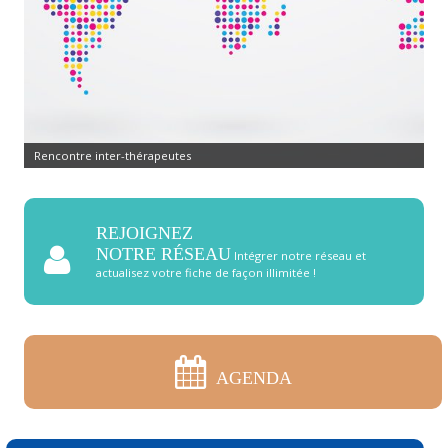
Rencontre inter-thérapeutes
REJOIGNEZ
NOTRE RÉSEAU
Intégrer notre réseau et
actualisez votre fiche de façon illimitée !
AGENDA