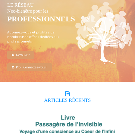
LE RÉSEAU
Neo-bienêtre pour les
PROFESSIONNELS
Abonnez-vous et profitez de
nombreuses offres dédiées aux
professionnels.
Découvrir
Pro : Connectez-vous !
ARTICLES
RÉCENTS