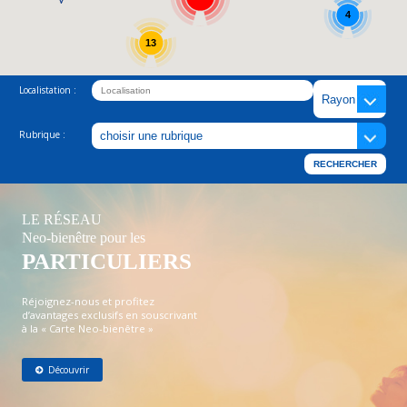
4
13
Localistation :
Rubrique :
LE RÉSEAU
Neo-bienêtre pour les
PARTICULIERS
Réjoignez-nous et profitez
d’avantages exclusifs en souscrivant
à la « Carte Neo-bienêtre »
Découvrir