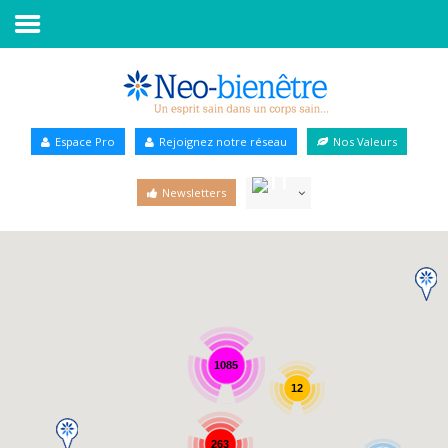
Accueil
Annuaire Bien-être
Espace Pro
Rejoignez notre réseau
Nos Valeurs
Agenda
Newsletters
Services Pro
Services particulier
Blog
1085
12
263