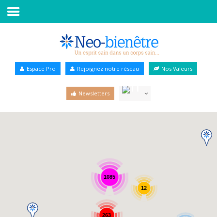
Accueil
Annuaire Bien-être
Espace Pro
Rejoignez notre réseau
Nos Valeurs
Agenda
Newsletters
Services Pro
Services particulier
Blog
1085
12
263