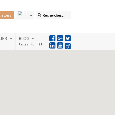
letters
LIER
BLOG
Restez informé !