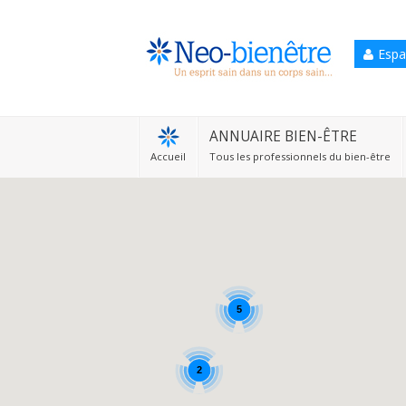
Espa
Accueil
Annuaire Bien-être
ANNUAIRE BIEN-ÊTRE
Accueil
Tous les professionnels du bien-être
Agenda
Services Pro
Services particulier
Blog
5
2