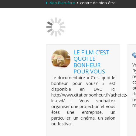
Neo Bien-être
centre de bien-être
LE FILM C’EST
QUOI LE
BONHEUR
V
POUR VOUS
R
r
Le documentaire « C’est quoi le
c
bonheur pour vous? » est
o
disponible en DVD ici
d
http://www.citationbonheur.fr/achetez-
r
le-dvd/ ! Vous souhaitez
m
organiser une projection et vous
êtes une entreprise, un
particulier, un cinéma, un salon
ou festival,...