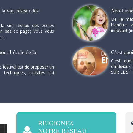
la vie, réseau des
Neo-bienê
De la mat
bienêtre 
 la vie, réseau des écoles
innovant (in
n en bas de page) Vous vous
s...
our l’école de la
C’est quo
C'est quo
d'individus 
e festival est de proposer un
SUR LE SI
, techniques, activités qui
REJOIGNEZ
NOTRE RÉSEAU