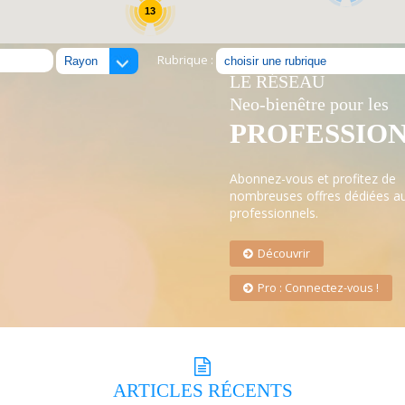
13
Rubrique :
LE RÉSEAU
Neo-bienêtre pour les
PROFESSIO
Abonnez-vous et profitez de
nombreuses offres dédiées a
professionnels.
Découvrir
Pro : Connectez-vous !
ARTICLES
RÉCENTS