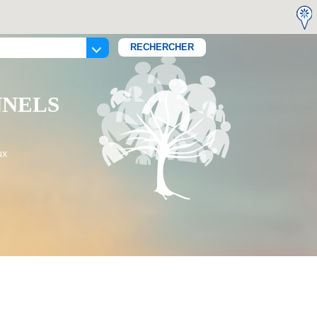
NNELS
ux