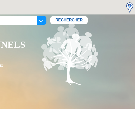
NNELS
ux