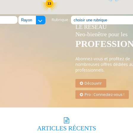
13
Rubrique :
LE RÉSEAU
Neo-bienêtre pour les
PROFESSIO
Abonnez-vous et profitez de
nombreuses offres dédiées a
professionnels.
Découvrir
Pro : Connectez-vous !
ARTICLES
RÉCENTS