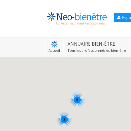
Espa
Accueil
Annuaire Bien-être
ANNUAIRE BIEN-ÊTRE
Accueil
Tous les professionnels du bien-être
Agenda
Services Pro
Services particulier
Blog
5
2