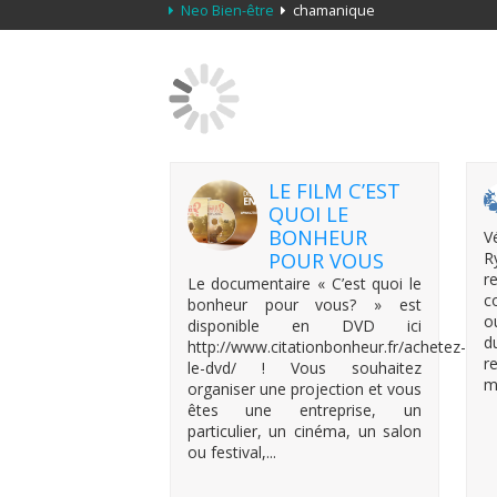
Neo Bien-être
chamanique
LE FILM C’EST
QUOI LE
BONHEUR
V
POUR VOUS
R
r
Le documentaire « C’est quoi le
c
bonheur pour vous? » est
o
disponible en DVD ici
d
http://www.citationbonheur.fr/achetez-
r
le-dvd/ ! Vous souhaitez
m
organiser une projection et vous
êtes une entreprise, un
particulier, un cinéma, un salon
ou festival,...