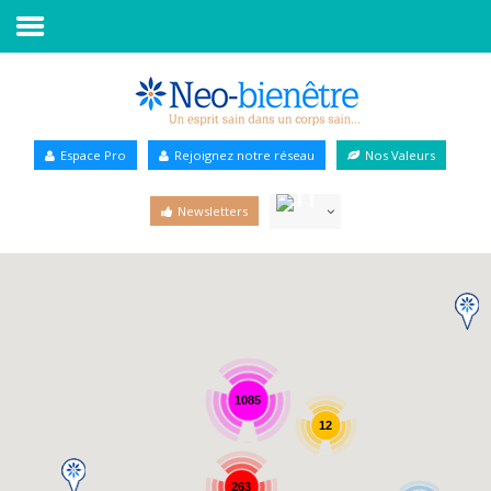
Accueil
Annuaire Bien-être
Espace Pro
Rejoignez notre réseau
Nos Valeurs
Agenda
Newsletters
Services Pro
Services particulier
Blog
1085
12
263