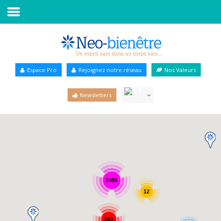
Accueil
Annuaire Bien-être
Espace Pro
Rejoignez notre réseau
Nos Valeurs
Agenda
Newsletters
Services Pro
Services particulier
Blog
1085
12
263