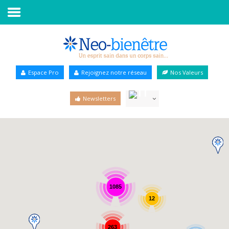
Accueil
Annuaire Bien-être
Espace Pro
Rejoignez notre réseau
Nos Valeurs
Agenda
Newsletters
Services Pro
Services particulier
Blog
1085
12
263