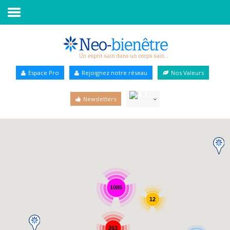
Accueil
Annuaire Bien-être
Espace Pro
Rejoignez notre réseau
Nos Valeurs
Agenda
Newsletters
Services Pro
Services particulier
Blog
1085
12
263