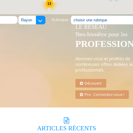
13
Rubrique :
LE RÉSEAU
Neo-bienêtre pour les
PROFESSIO
Abonnez-vous et profitez de
nombreuses offres dédiées a
professionnels.
Découvrir
Pro : Connectez-vous !
ARTICLES
RÉCENTS