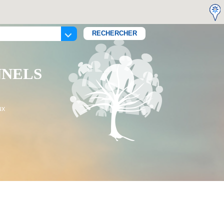
NNELS
ux