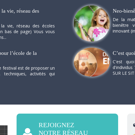
la vie, réseau des
Neo-bienê
De la mat
bienêtre 
 la vie, réseau des écoles
innovant (in
n en bas de page) Vous vous
s...
our l’école de la
C’est quo
C'est quo
d'individus 
e festival est de proposer un
SUR LE SI
, techniques, activités qui
REJOIGNEZ
NOTRE RÉSEAU