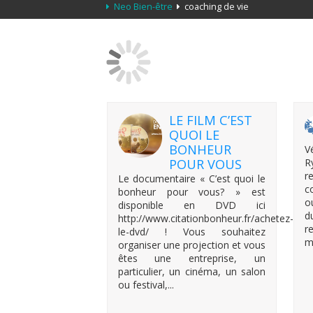
Neo Bien-être
coaching de vie
LE FILM C’EST
QUOI LE
BONHEUR
V
POUR VOUS
R
r
Le documentaire « C’est quoi le
c
bonheur pour vous? » est
o
disponible en DVD ici
d
http://www.citationbonheur.fr/achetez-
r
le-dvd/ ! Vous souhaitez
m
organiser une projection et vous
êtes une entreprise, un
particulier, un cinéma, un salon
ou festival,...