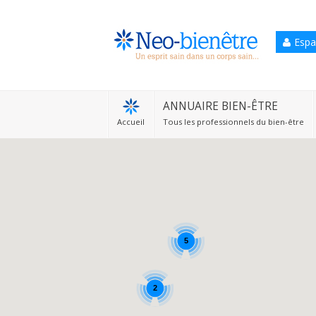
Espa
Accueil
Annuaire Bien-être
ANNUAIRE BIEN-ÊTRE
Accueil
Tous les professionnels du bien-être
Agenda
Services Pro
Services particulier
Blog
5
2