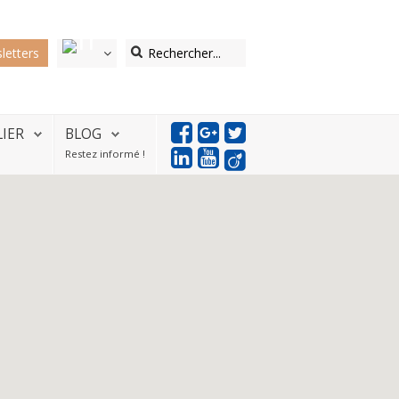
letters
LIER
BLOG
Restez informé !