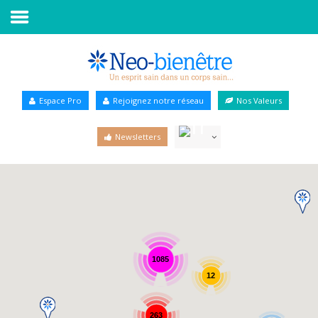
Accueil
Annuaire Bien-être
Espace Pro
Rejoignez notre réseau
Nos Valeurs
Agenda
Newsletters
Services Pro
Services particulier
Blog
1085
12
263