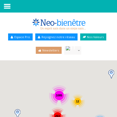
Accueil
Annuaire Bien-être
Espace Pro
Rejoignez notre réseau
Nos Valeurs
Agenda
Newsletters
Services Pro
Services particulier
Blog
1085
12
263