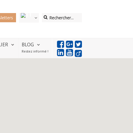
letters
LIER
BLOG
Restez informé !