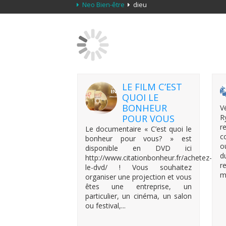
Neo Bien-être
dieu
LE FILM C’EST
QUOI LE
BONHEUR
V
POUR VOUS
R
r
Le documentaire « C’est quoi le
c
bonheur pour vous? » est
o
disponible en DVD ici
d
http://www.citationbonheur.fr/achetez-
r
le-dvd/ ! Vous souhaitez
m
organiser une projection et vous
êtes une entreprise, un
particulier, un cinéma, un salon
ou festival,...