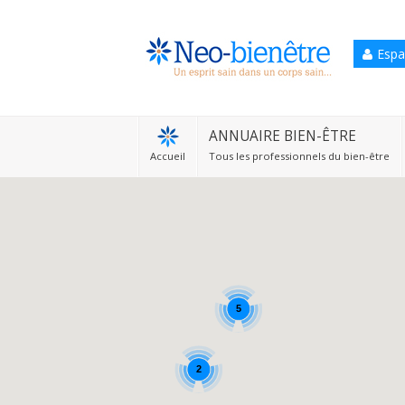
Espa
Accueil
Annuaire Bien-être
ANNUAIRE BIEN-ÊTRE
Accueil
Tous les professionnels du bien-être
Agenda
Services Pro
Services particulier
Blog
5
2