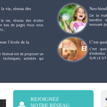
la vie, réseau des
Neo-bienê
De la mat
bienêtre 
 la vie, réseau des écoles
innovant (in
n en bas de page) Vous vous
s...
our l’école de la
C’est quo
C'est quo
d'individus 
e festival est de proposer un
SUR LE SI
, techniques, activités qui
REJOIGNEZ
NOTRE RÉSEAU