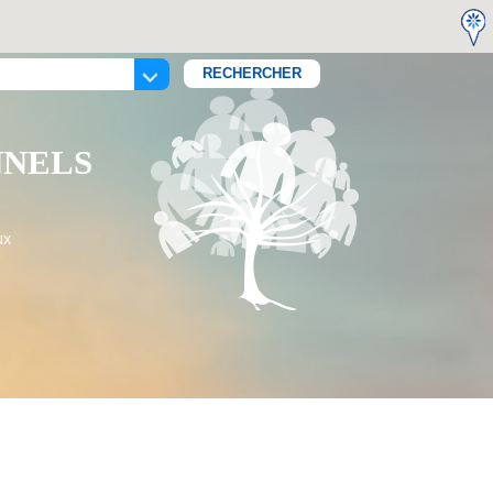
NNELS
ux