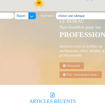
13
Rubrique :
LE RÉSEAU
Neo-bienêtre pour les
PROFESSIO
Abonnez-vous et profitez de
nombreuses offres dédiées a
professionnels.
Découvrir
Pro : Connectez-vous !
ARTICLES
RÉCENTS