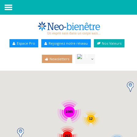
Accueil
Annuaire Bien-être
Espace Pro
Rejoignez notre réseau
Nos Valeurs
Agenda
Newsletters
Services Pro
Services particulier
Blog
1085
12
263