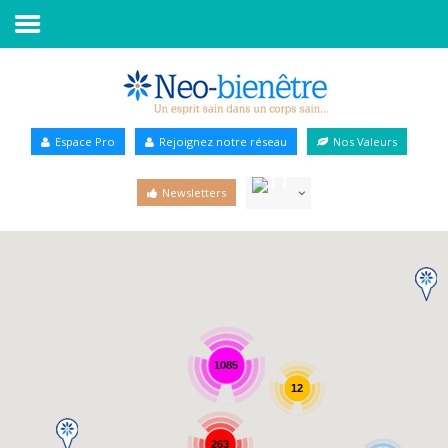
Accueil
Annuaire Bien-être
Espace Pro
Rejoignez notre réseau
Nos Valeurs
Agenda
Newsletters
Services Pro
Services particulier
Blog
1085
12
263