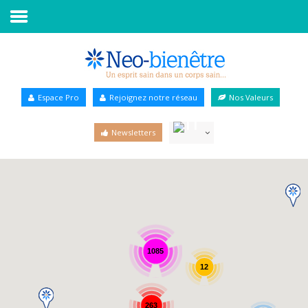
Accueil
Annuaire Bien-être
Espace Pro
Rejoignez notre réseau
Nos Valeurs
Agenda
Newsletters
Services Pro
Services particulier
Blog
1085
12
263