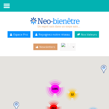
Accueil
Annuaire Bien-être
Espace Pro
Rejoignez notre réseau
Nos Valeurs
Agenda
Newsletters
Services Pro
Services particulier
Blog
1085
12
263