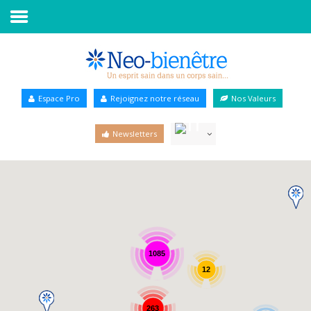
Accueil
Annuaire Bien-être
Espace Pro
Rejoignez notre réseau
Nos Valeurs
Agenda
Newsletters
Services Pro
Services particulier
Blog
1085
12
263