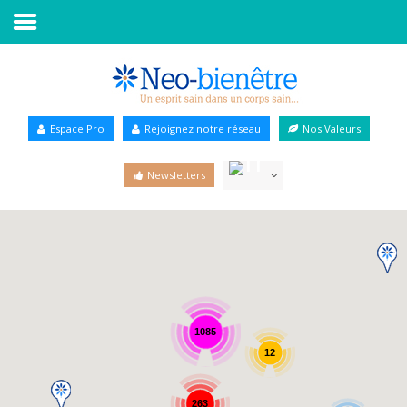
Accueil
Annuaire Bien-être
Espace Pro
Rejoignez notre réseau
Nos Valeurs
Agenda
Newsletters
Services Pro
Services particulier
Blog
1085
12
263