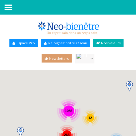
Accueil
Annuaire Bien-être
Espace Pro
Rejoignez notre réseau
Nos Valeurs
Agenda
Newsletters
Services Pro
Services particulier
Blog
1085
12
263