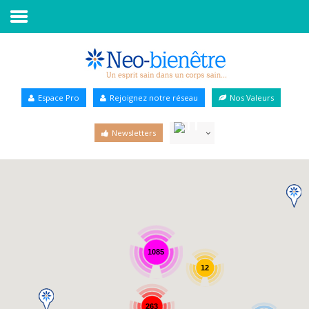
Accueil
Annuaire Bien-être
Espace Pro
Rejoignez notre réseau
Nos Valeurs
Agenda
Newsletters
Services Pro
Services particulier
Blog
1085
12
263