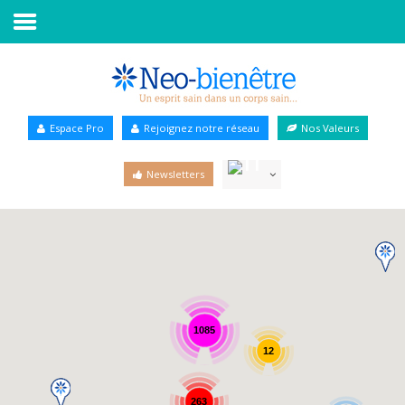
Accueil
Annuaire Bien-être
Espace Pro
Rejoignez notre réseau
Nos Valeurs
Agenda
Newsletters
Services Pro
Services particulier
Blog
1085
12
263