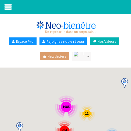
Accueil
Annuaire Bien-être
Espace Pro
Rejoignez notre réseau
Nos Valeurs
Agenda
Newsletters
Services Pro
Services particulier
Blog
1085
12
263