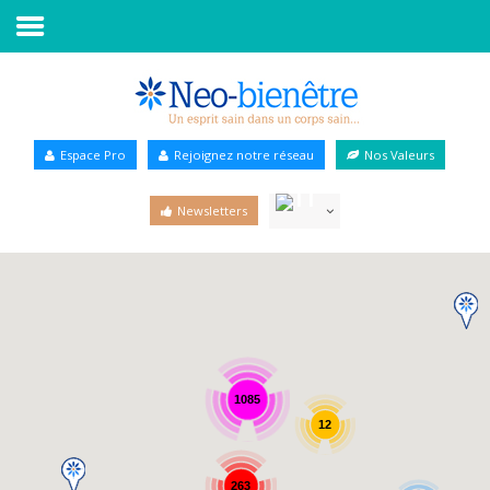
Accueil
Annuaire Bien-être
Espace Pro
Rejoignez notre réseau
Nos Valeurs
Agenda
Newsletters
Services Pro
Services particulier
Blog
1085
12
263