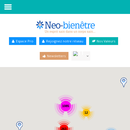
Accueil
Annuaire Bien-être
Espace Pro
Rejoignez notre réseau
Nos Valeurs
Agenda
Newsletters
Services Pro
Services particulier
Blog
1085
12
263