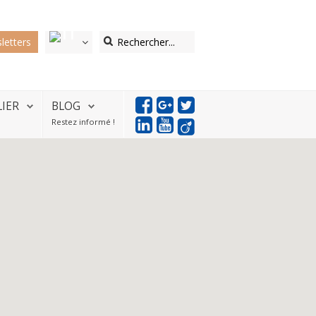
letters
LIER
BLOG
Restez informé !