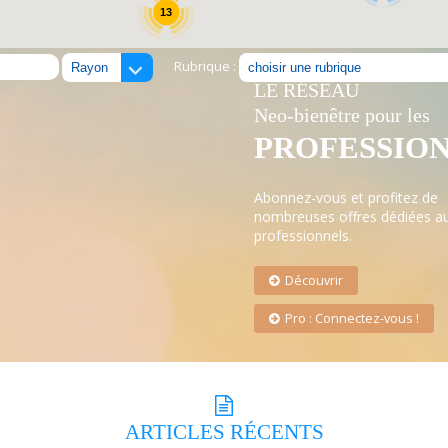
13
Rubrique :
LE RÉSEAU
Neo-bienêtre pour les
PROFESSIO
Abonnez-vous et profitez de
nombreuses offres dédiées a
professionnels.
Découvrir
Pro : Connectez-vous !
ARTICLES
RÉCENTS