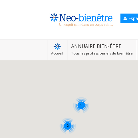
Espa
Accueil
Annuaire Bien-être
ANNUAIRE BIEN-ÊTRE
Accueil
Tous les professionnels du bien-être
Agenda
Services Pro
Services particulier
Blog
5
2