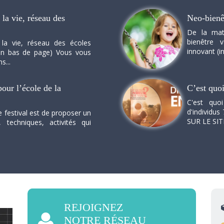
la vie, réseau des
Neo-bienê
De la mat
bienêtre 
 la vie, réseau des écoles
innovant (in
n en bas de page) Vous vous
s...
our l’école de la
C’est quo
C'est quo
d'individus 
e festival est de proposer un
SUR LE SI
, techniques, activités qui
REJOIGNEZ
NOTRE RÉSEAU