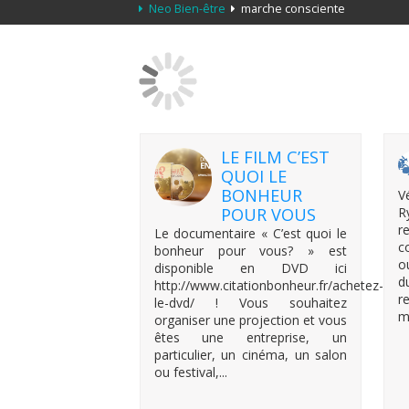
Neo Bien-être
marche consciente
LE FILM C’EST
QUOI LE
BONHEUR
V
POUR VOUS
R
r
Le documentaire « C’est quoi le
c
bonheur pour vous? » est
o
disponible en DVD ici
d
http://www.citationbonheur.fr/achetez-
r
le-dvd/ ! Vous souhaitez
m
organiser une projection et vous
êtes une entreprise, un
particulier, un cinéma, un salon
ou festival,...