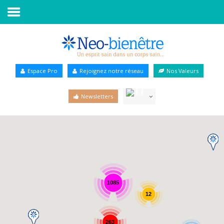
Accueil
Annuaire Bien-être
Espace Pro
Rejoignez notre réseau
Nos Valeurs
Agenda
Newsletters
Services Pro
Services particulier
Blog
1085
12
263