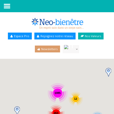
Accueil
Annuaire Bien-être
Espace Pro
Rejoignez notre réseau
Nos Valeurs
Agenda
Newsletters
Services Pro
Services particulier
Blog
1085
12
263