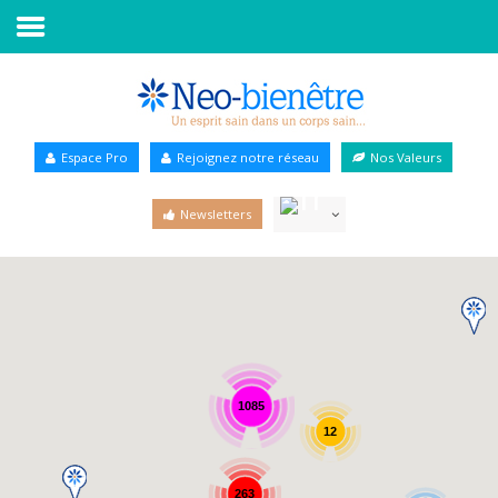
Accueil
Annuaire Bien-être
Espace Pro
Rejoignez notre réseau
Nos Valeurs
Agenda
Newsletters
Services Pro
Services particulier
Blog
1085
12
263