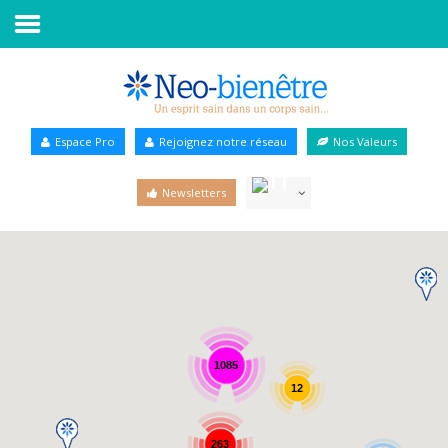
Accueil
Annuaire Bien-être
Espace Pro
Rejoignez notre réseau
Nos Valeurs
Agenda
Newsletters
Services Pro
Services particulier
Blog
1085
12
263