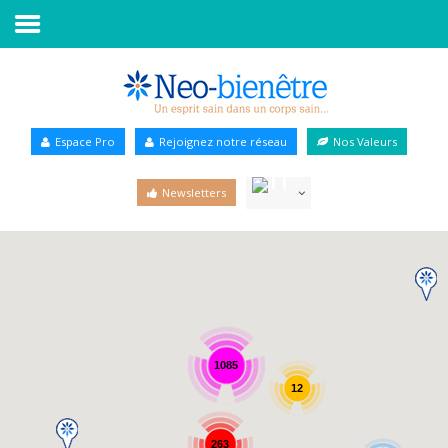
Accueil
Annuaire Bien-être
Espace Pro
Rejoignez notre réseau
Nos Valeurs
Agenda
Newsletters
Services Pro
Services particulier
Blog
1085
12
263