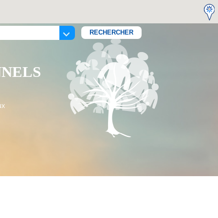
NNELS
ux