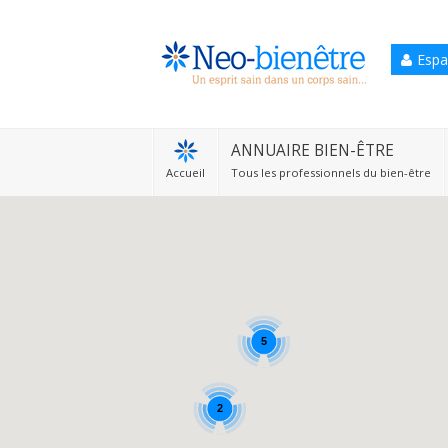
Espa
Accueil
Annuaire Bien-être
ANNUAIRE BIEN-ÊTRE
Accueil
Tous les professionnels du bien-être
Agenda
Services Pro
Services particulier
Blog
5
2