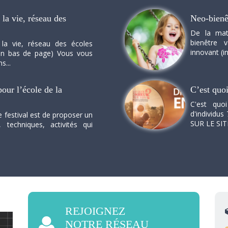
la vie, réseau des
Neo-bienê
De la mat
bienêtre 
 la vie, réseau des écoles
innovant (in
n en bas de page) Vous vous
s...
our l’école de la
C’est quo
C'est quo
d'individus 
e festival est de proposer un
SUR LE SI
, techniques, activités qui
REJOIGNEZ
NOTRE RÉSEAU