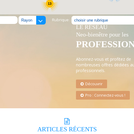
13
Rubrique :
LE RÉSEAU
Neo-bienêtre pour les
PROFESSIO
Abonnez-vous et profitez de
nombreuses offres dédiées a
professionnels.
Découvrir
Pro : Connectez-vous !
ARTICLES
RÉCENTS