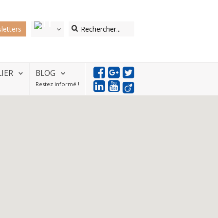
letters
LIER
BLOG
Restez informé !