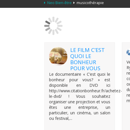
Neo Bien-être
musicothérapie
LE FILM C’EST
QUOI LE
BONHEUR
V
POUR VOUS
R
r
Le documentaire « C’est quoi le
c
bonheur pour vous? » est
o
disponible en DVD ici
d
http://www.citationbonheur.fr/achetez-
r
le-dvd/ ! Vous souhaitez
m
organiser une projection et vous
êtes une entreprise, un
particulier, un cinéma, un salon
ou festival,...