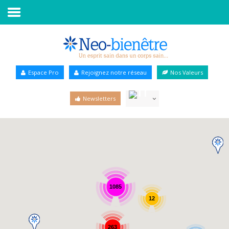
Accueil
Annuaire Bien-être
Espace Pro
Rejoignez notre réseau
Nos Valeurs
Agenda
Newsletters
Services Pro
Services particulier
Blog
1085
12
263