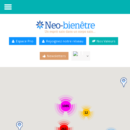
Accueil
Annuaire Bien-être
Espace Pro
Rejoignez notre réseau
Nos Valeurs
Agenda
Newsletters
Services Pro
Services particulier
Blog
1085
12
263