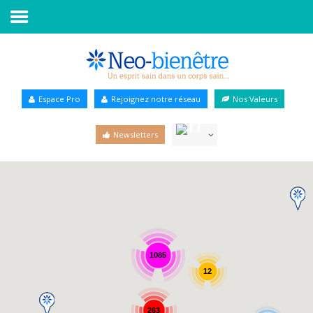
Accueil
Annuaire Bien-être
Espace Pro
Rejoignez notre réseau
Nos Valeurs
Agenda
Newsletters
Services Pro
Services particulier
Blog
1085
12
263