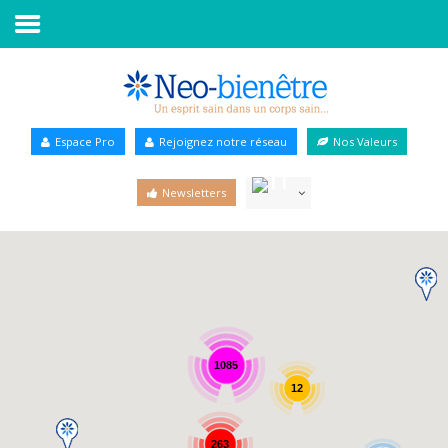
Accueil
Annuaire Bien-être
Espace Pro
Rejoignez notre réseau
Nos Valeurs
Agenda
Newsletters
Services Pro
Services particulier
Blog
1085
12
263