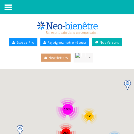
Accueil
Annuaire Bien-être
Espace Pro
Rejoignez notre réseau
Nos Valeurs
Agenda
Newsletters
Services Pro
Services particulier
Blog
1085
12
263