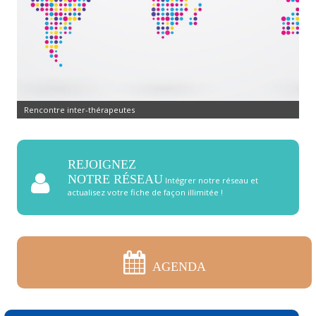
Rencontre inter-thérapeutes
REJOIGNEZ
NOTRE RÉSEAU
Intégrer notre réseau et
actualisez votre fiche de façon illimitée !
AGENDA