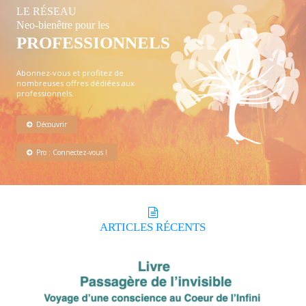
LE RÉSEAU
Neo-bienêtre pour les
PROFESSIONNELS
Abonnez-vous et profitez de
nombreuses offres dédiées aux
professionnels.
Découvrir
Pro : Connectez-vous !
ARTICLES
RÉCENTS