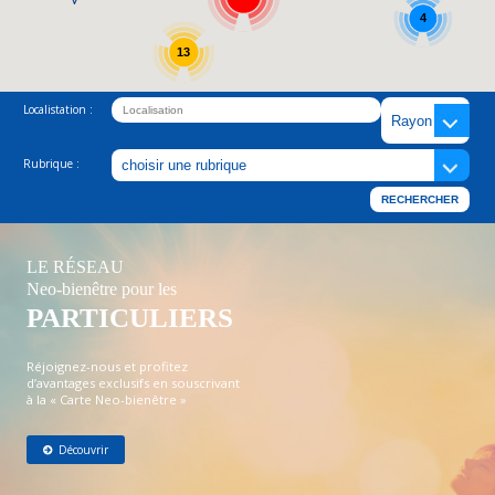
4
13
Localistation :
Rubrique :
LE RÉSEAU
Neo-bienêtre pour les
PARTICULIERS
Réjoignez-nous et profitez
d’avantages exclusifs en souscrivant
à la « Carte Neo-bienêtre »
Découvrir