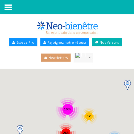
Accueil
Annuaire Bien-être
Espace Pro
Rejoignez notre réseau
Nos Valeurs
Agenda
Newsletters
Services Pro
Services particulier
Blog
1085
12
263