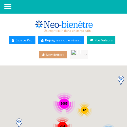
Accueil
Annuaire Bien-être
Espace Pro
Rejoignez notre réseau
Nos Valeurs
Agenda
Newsletters
Services Pro
Services particulier
Blog
1085
12
263