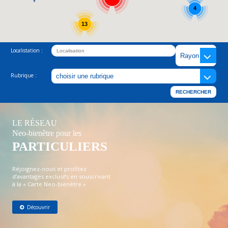
4
13
Localistation :
Rubrique :
LE RÉSEAU
Neo-bienêtre pour les
PARTICULIERS
Réjoignez-nous et profitez
d’avantages exclusifs en souscrivant
à la « Carte Neo-bienêtre »
Découvrir