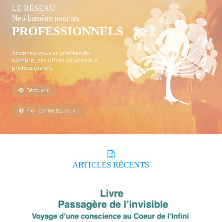
LE RÉSEAU
Neo-bienêtre pour les
PROFESSIONNELS
Abonnez-vous et profitez de
nombreuses offres dédiées aux
professionnels.
Découvrir
Pro : Connectez-vous !
ARTICLES
RÉCENTS