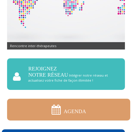
Rencontre inter-thérapeutes
REJOIGNEZ
NOTRE RÉSEAU
Intégrer notre réseau et
actualisez votre fiche de façon illimitée !
AGENDA