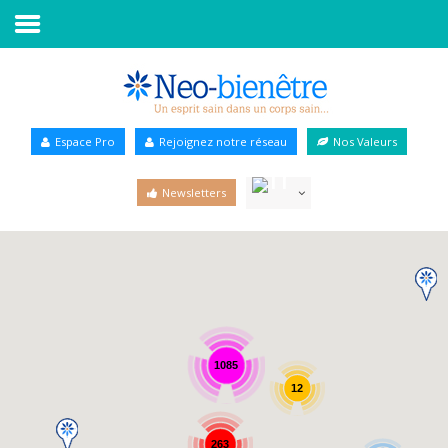
Accueil
Annuaire Bien-être
Espace Pro
Rejoignez notre réseau
Nos Valeurs
Agenda
Newsletters
Services Pro
Services particulier
Blog
1085
12
263