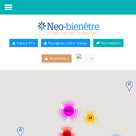
Accueil
Annuaire Bien-être
Espace Pro
Rejoignez notre réseau
Nos Valeurs
Agenda
Newsletters
Services Pro
Services particulier
Blog
1085
12
263