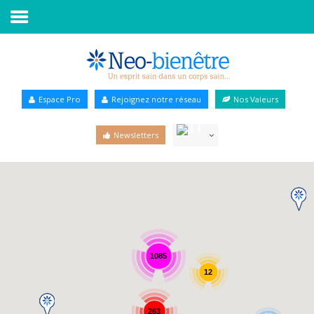
Accueil
Annuaire Bien-être
Espace Pro
Rejoignez notre réseau
Nos Valeurs
Agenda
Newsletters
Services Pro
Services particulier
Blog
1085
12
263