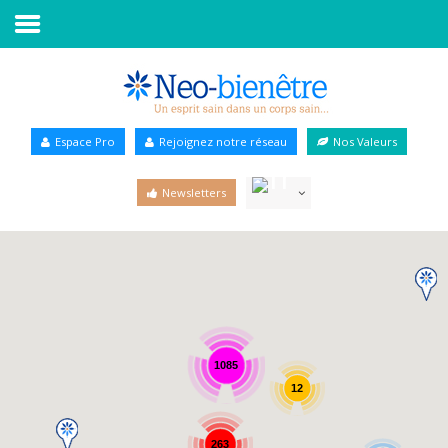
Accueil
Annuaire Bien-être
Espace Pro
Rejoignez notre réseau
Nos Valeurs
Agenda
Newsletters
Services Pro
Services particulier
Blog
1085
12
263