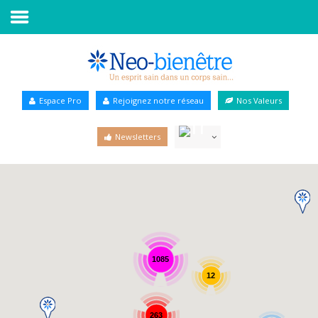
Accueil
Annuaire Bien-être
Espace Pro
Rejoignez notre réseau
Nos Valeurs
Agenda
Newsletters
Services Pro
Services particulier
Blog
1085
12
263