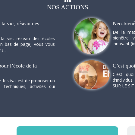
NOS
ACTIONS
la vie, réseau des
Neo-bienê
De la mat
bienêtre 
 la vie, réseau des écoles
innovant (in
n en bas de page) Vous vous
s...
our l’école de la
C’est quo
C'est quo
d'individus 
e festival est de proposer un
SUR LE SI
, techniques, activités qui