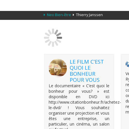
Neo Bien-être
Thierry Janssen
LE FILM C’EST
QUOI LE
BONHEUR
V
POUR VOUS
R
r
Le documentaire « C’est quoi le
c
bonheur pour vous? » est
o
disponible en DVD ici
d
http://www.citationbonheur.fr/achetez-
r
le-dvd/ ! Vous souhaitez
m
organiser une projection et vous
êtes une entreprise, un
particulier, un cinéma, un salon