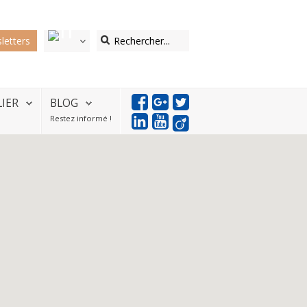
letters
LIER
BLOG
Restez informé !