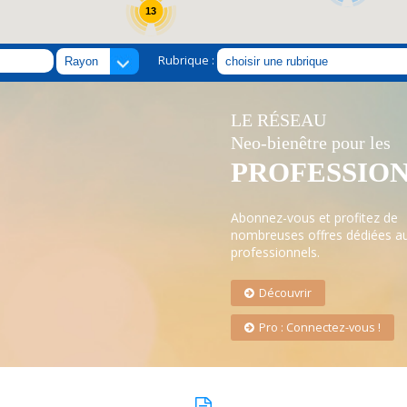
13
Rubrique :
LE RÉSEAU
Neo-bienêtre pour les
PROFESSIO
Abonnez-vous et profitez de
nombreuses offres dédiées a
professionnels.
Découvrir
Pro : Connectez-vous !