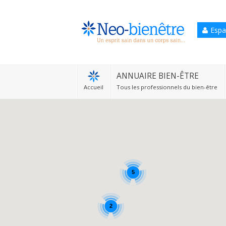
Espa
Accueil
Annuaire Bien-être
ANNUAIRE BIEN-ÊTRE
Accueil
Tous les professionnels du bien-être
Agenda
Services Pro
Services particulier
Blog
5
2