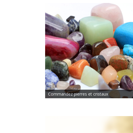
Commandez pierres et cristaux
Agenda bien-être