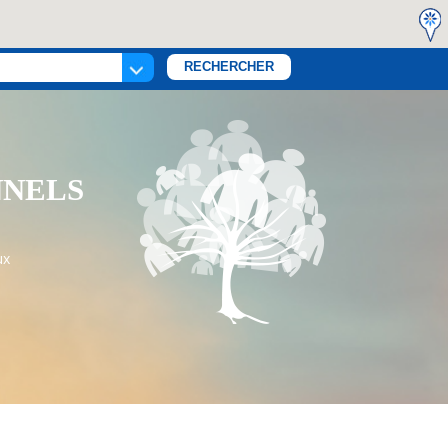
NNELS
ux