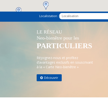
Localistation :
2
LE RÉSEAU
Neo-bienêtre pour les
PARTICULIERS
Réjoignez-nous et profitez
d’avantages exclusifs en souscrivant
à la « Carte Neo-bienêtre »
Découvrir