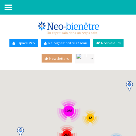
Accueil
Annuaire Bien-être
Espace Pro
Rejoignez notre réseau
Nos Valeurs
Agenda
Newsletters
Services Pro
Services particulier
Blog
1085
12
263