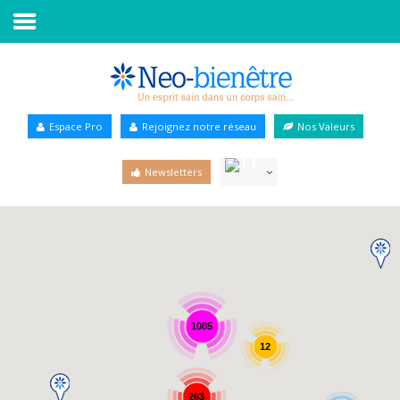
Accueil
Annuaire Bien-être
Espace Pro
Rejoignez notre réseau
Nos Valeurs
Agenda
Newsletters
Services Pro
Services particulier
Blog
1085
12
263