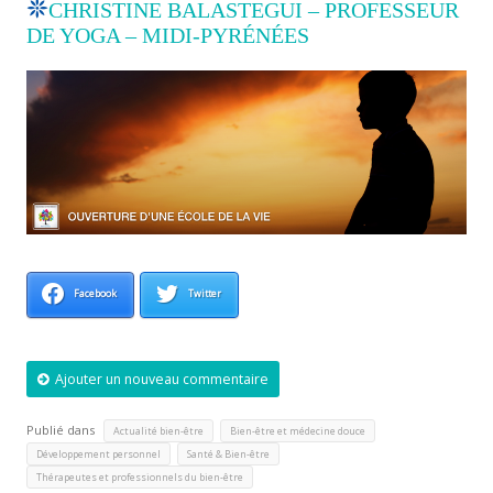
CHRISTINE BALASTEGUI – PROFESSEUR
DE YOGA – MIDI-PYRÉNÉES
Facebook
Twitter
Ajouter un nouveau commentaire
Publié dans
,
,
Actualité bien-être
Bien-être et médecine douce
,
,
Développement personnel
Santé & Bien-être
Thérapeutes et professionnels du bien-être