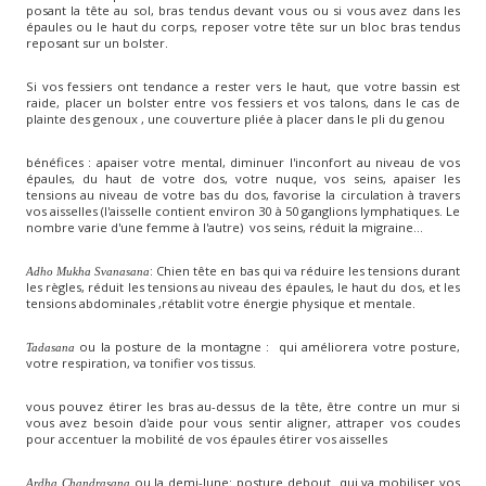
posant la tête au sol, bras tendus devant vous ou si vous avez dans les
épaules ou le haut du corps, reposer votre tête sur un bloc bras tendus
reposant sur un bolster.
Si vos fessiers ont tendance a rester vers le haut, que votre bassin est
raide, placer un bolster entre vos fessiers et vos talons, dans le cas de
plainte des genoux , une couverture pliée à placer dans le pli du genou
bénéfices : apaiser votre mental, diminuer l'inconfort au niveau de vos
épaules, du haut de votre dos, votre nuque, vos seins, apaiser les
tensions au niveau de votre bas du dos, favorise la circulation à travers
vos aisselles (l'aisselle contient environ 30 à 50 ganglions lymphatiques. Le
nombre varie d'une femme à l'autre) vos seins, réduit la migraine...
: Chien tête en bas qui va réduire les tensions durant
Adho Mukha Svanasana
les règles, réduit les tensions au niveau des épaules, le haut du dos, et les
tensions abdominales ,rétablit votre énergie physique et mentale.
ou la posture de la montagne : qui améliorera votre posture,
Tadasana
votre respiration, va tonifier vos tissus.
vous pouvez étirer les bras au-dessus de la tête, être contre un mur si
vous avez besoin d'aide pour vous sentir aligner, attraper vos coudes
pour accentuer la mobilité de vos épaules étirer vos aisselles
ou la demi-lune: posture debout qui va mobiliser vos
Ardha Chandrasana