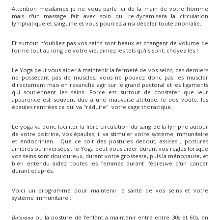
Attention mesdames je ne vous parle ici de la main de votre homme
mais d'un massage fait avec soin qui re-dynamisera la circulation
lymphatique et sanguine et vous pourrez ainsi déceler toute anomalie.
Et surtout n'oubliez pas vos seins sont beaux et changent de volume de
forme tout au long de votre vie, aimez les tels qu'ils sont, choyez les !
Le Yoga peut vous aider à maintenir la fermeté de vos seins, ces derniers
ne possédant pas de muscles, vous ne pouvez donc pas les muscler
directement mais en revanche agir sur le grand pectoral et les ligaments
qui soutiennent les seins. Force est surtout de constater que leur
apparence est souvent due à une mauvaise attitude, le dos voûté, les
épaules rentrées ce qui va "réduire" votre cage thoracique.
Le yoga va donc faciliter la libre circulation du sang de la lymphe autour
de votre poitrine, vos épaules, il va stimuler votre système immunitaire
et endocrinien. Que ce soit des postures debout, assises , postures
arrières ou inversées , le Yoga peut vous aider durant vos règles lorsque
vos seins sont douloureux, durant votre grossesse, puis la ménopause, et
bien entendu aidez toutes les femmes durant l'épreuve d'un cancer
durant et après.
Voici un programme pour maintenir la santé de vos seins et votre
système immunitaire :
ou la posture de l'enfant à maintenir entre entre 30s et 60s, en
Balasana