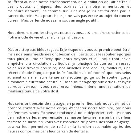
souffrent aussi de notre environnement, de la pollution de l'air de l'eau,
des produits chimiques, des toxines dans notre alimentation et
malheureusement une femme sur 8 de nos jours est touchée par le
cancer du sein. Mais pour l'heur je ne vais pas écrire au sujet du cancer
du sein. Mais parler de nos seins sous un angle positif.
Nous devons donc les choyer , nous devons aussi prendre conscience de
notre mode de vie et de le changer si besoin.
D'abord stop aux idées reçues, là je risque de vous surprendre peut-être,
mais nos seins mesdames ont besoin de liberté, tous les soutiens-gorges
tous plus ou moins sexy que nous voyons et qui nous font envie
empêchent la circulation du liquide lymphatique (calqué sur le réseau
veineux) à travers nos seins, nos aisselles, nos épaules, d'ailleurs, une
récente étude française par le Pr Rouillon , a démontré que nos seins
auraient une meilleure tenue sans soutien gorge ou le soutien-gorge
diminuerait leur tenue naturelle! Donc soutien-gorge aux orties , essayez
et vous verrez, vous respirerez mieux, même une sensation de
meilleure tenue de votre dos!
Nos seins ont besoin de massage, en premier lieu cela nous permet de
prendre contact avec notre corps, d'accepter notre féminité, car nous
les femmes avons fâcheuse tendance à nous déprécier, cela va nous
permettre de les aimer, ensuite les masser favorise le maintien de leur
fermeté et surtout si vous avez l'habitude de porter des soutien-gorge,
cela va leur permettre de relâcher la tension accumulée après des
heures comprimés dans leur carcan de dentelle.