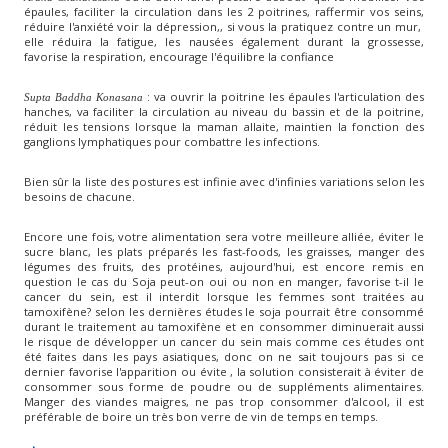
épaules, faciliter la circulation dans les 2 poitrines, raffermir vos seins,
réduire l'anxiété voir la dépression,, si vous la pratiquez contre un mur,
elle réduira la fatigue, les nausées également durant la grossesse,
favorise la respiration, encourage l'équilibre la confiance
: va ouvrir la poitrine les épaules l'articulation des
Supta Baddha Konasana
hanches, va faciliter la circulation au niveau du bassin et de la poitrine,
réduit les tensions lorsque la maman allaite, maintien la fonction des
ganglions lymphatiques pour combattre les infections.
Bien sûr la liste des postures est infinie avec d'infinies variations selon les
besoins de chacune.
Encore une fois, votre alimentation sera votre meilleure alliée, éviter le
sucre blanc, les plats préparés les fast-foods, les graisses, manger des
légumes des fruits, des protéines, aujourd'hui, est encore remis en
question le cas du Soja peut-on oui ou non en manger, favorise t-il le
cancer du sein, est il interdit lorsque les femmes sont traitées au
tamoxifène? selon les dernières études le soja pourrait être consommé
durant le traitement au tamoxifène et en consommer diminuerait aussi
le risque de développer un cancer du sein mais comme ces études ont
été faites dans les pays asiatiques, donc on ne sait toujours pas si ce
dernier favorise l'apparition ou évite , la solution consisterait à éviter de
consommer sous forme de poudre ou de suppléments alimentaires.
Manger des viandes maigres, ne pas trop consommer d'alcool, il est
préférable de boire un très bon verre de vin de temps en temps.