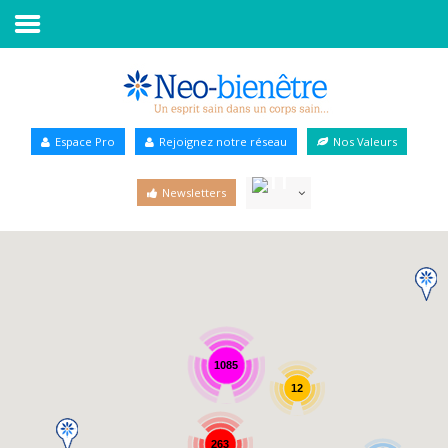
Accueil
Annuaire Bien-être
Espace Pro
Rejoignez notre réseau
Nos Valeurs
Agenda
Newsletters
Services Pro
Services particulier
Blog
1085
12
263