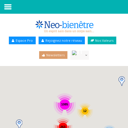
Accueil
Annuaire Bien-être
Espace Pro
Rejoignez notre réseau
Nos Valeurs
Agenda
Newsletters
Services Pro
Services particulier
Blog
1085
12
263